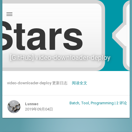
[GitHub] video-downloader-deploy
video-downloader-deploy 更新日志
阅读全文
Batch
,
Tool
,
Programming
|
2 评论
Lussac
2019年09月04日