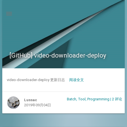
[GitHub] video-downloader-deploy
video-downloader-deploy 更新日志
阅读全文
Batch
,
Tool
,
Programming
|
2 评论
Lussac
2019年09月04日