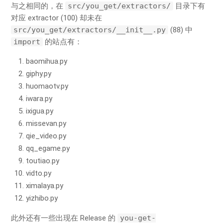
与之相同的，在
src/you_get/extractors/
目录下有
对应 extractor (100) 却未在
src/you_get/extractors/__init__.py
(88) 中
import
的站点有：
baomihua.py
giphy.py
huomaotv.py
iwara.py
ixigua.py
missevan.py
qie_video.py
qq_egame.py
toutiao.py
vidto.py
ximalaya.py
yizhibo.py
此外还有一些出现在 Release 的
you-get-