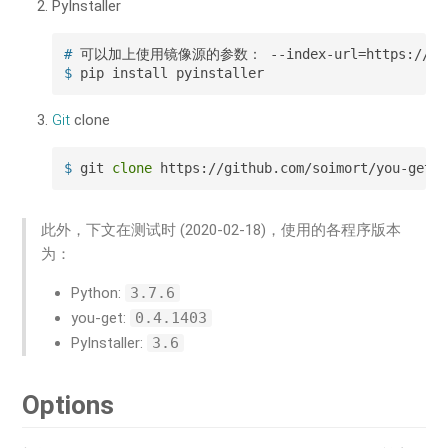
PyInstaller
#
 可以加上使用镜像源的参数： --index-url=https://pypi.
$
 pip install pyinstaller
Git
clone
$
 git 
clone
 https://github.com/soimort/you-get.
此外，下文在测试时 (2020-02-18)，使用的各程序版本
为：
Python:
3.7.6
you-get:
0.4.1403
PyInstaller:
3.6
Options