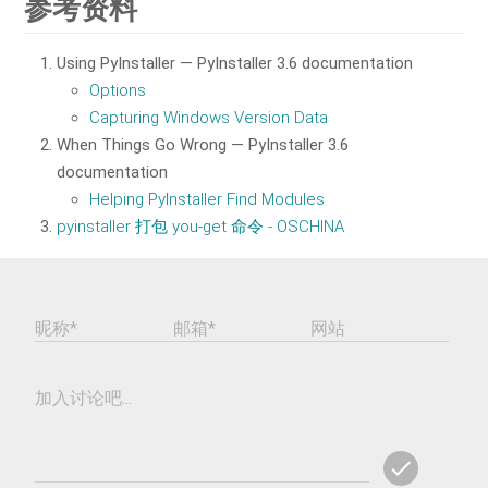
参考资料
Using PyInstaller — PyInstaller 3.6 documentation
Options
Capturing Windows Version Data
When Things Go Wrong — PyInstaller 3.6
documentation
Helping PyInstaller Find Modules
pyinstaller 打包 you-get 命令 - OSCHINA
昵称*
邮箱*
网站
加入讨论吧...
check
ADD