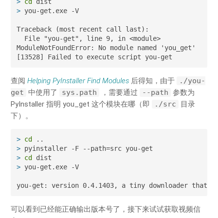
>
cd
 dist
>
 you-get.exe -V
Traceback (most recent call last):

  File "you-get", line 9, in <module>

ModuleNotFoundError: No module named 'you_get'

[13528] Failed to execute script you-get
查阅
Helping PyInstaller Find Modules
后得知，由于
./you-
get
中使用了
sys.path
，需要通过
--path
参数为
PyInstaller 指明 you_get 这个模块在哪（即
./src
目录
下）。
>
cd
 ..
>
 pyinstaller -F --path=src you-get
>
cd
 dist
>
 you-get.exe -V
you-get: version 0.4.1403, a tiny downloader that s
可以看到已经能正确输出版本号了，接下来试试获取视频信