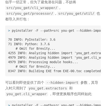
似乎一切正常，但为了避免潜在问题，不妨将
src/you_get/cli_wrapper/
,
src/you_get/processor/
,
src/you_get/util/
也
都导入并打包：
>
 pyinstaller -F --path=src you-get --hidden-import
70 INFO: PyInstaller: 3.6

71 INFO: Python: 3.7.6

    # Omit for Brevity...

4255 INFO: Analyzing hidden import 'you_get.extracto
4979 INFO: Analyzing hidden import 'you_get.cli_wrap
4979 INFO: Processing module hooks...

    # Omit for Brevity...

8347 INFO: Building EXE from EXE-00.toc completed s
可以看到即使提供了四个
--hidden-import
参数，其导
入时只用到了
you_get.extractors
和
you_get.cli_wrapper
，即便更换顺序也同样如此:
>
 pyinstaller -F --path=src you-get --hidden-import