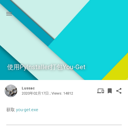
使用PyInstaller打包You-Get
Lussac
DEVICES
TAGS
SHA
devices o
bookmarks
share
2020年02月17日 ; Views: 14812
OTHER
获取
you-get.exe