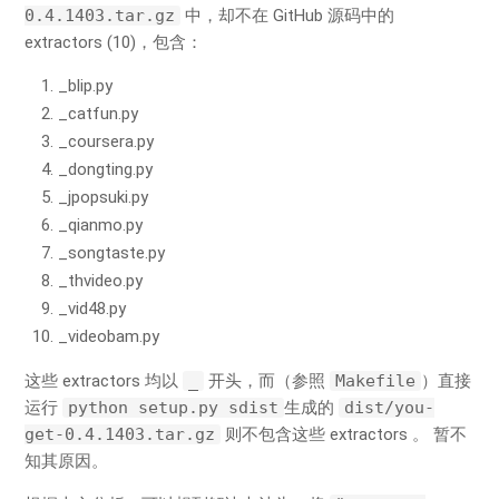
0.4.1403.tar.gz
中，却不在 GitHub 源码中的
extractors (10)，包含：
_blip.py
_catfun.py
_coursera.py
_dongting.py
_jpopsuki.py
_qianmo.py
_songtaste.py
_thvideo.py
_vid48.py
_videobam.py
这些 extractors 均以
_
开头，而（参照
Makefile
）直接
运行
python setup.py sdist
生成的
dist/you-
get-0.4.1403.tar.gz
则不包含这些 extractors 。 暂不
知其原因。