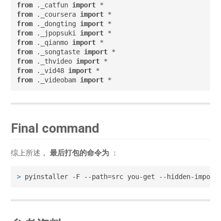
from
 ._catfun 
import
from
 ._coursera 
import
from
 ._dongting 
import
from
 ._jpopsuki 
import
from
 ._qianmo 
import
from
 ._songtaste 
import
from
 ._thvideo 
import
from
 ._vid48 
import
from
 ._videobam 
import
 *
Final command
综上所述，
最后打包的命令为
：
>
 pyinstaller -F --path=src you-get --hidden-import