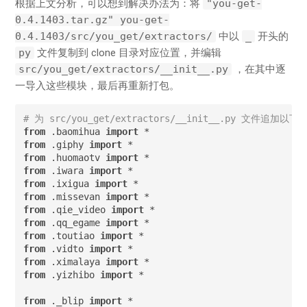
根据上文分析，可以想到解决办法为：将
"you-get-
0.4.1403.tar.gz" you-get-
0.4.1403/src/you_get/extractors/
中以
_
开头的
py
文件复制到 clone 目录对应位置，并编辑
src/you_get/extractors/__init__.py
，在其中逐
一导入这些模块，最后再重新打包。
# 为 src/you_get/extractors/__init__.py 文件追加以下
from
 .baomihua 
import
from
 .giphy 
import
from
 .huomaotv 
import
from
 .iwara 
import
from
 .ixigua 
import
from
 .missevan 
import
from
 .qie_video 
import
from
 .qq_egame 
import
from
 .toutiao 
import
from
 .vidto 
import
from
 .ximalaya 
import
from
 .yizhibo 
import
 *

from
 ._blip 
import