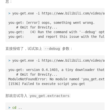
息：
>
 you-get.exe -i https://www.bilibili.com/video/av5
you-get: [error] oops, something went wrong.

    # Omit for Brevity...

you-get:   (4) Run the command with '--debug' option
you-get:       and report this issue with the full 
直接报错了，试试加上
--debug
参数：
>
 you-get.exe -i https://www.bilibili.com/video/av5
you-get: version 0.4.1403, a tiny downloader that sc
    # Omit for Brevity...

ModuleNotFoundError: No module named 'you_get.extrac
[1536] Failed to execute script you-get
那就尝试导入
you_get.extractors
>
cd
 ..