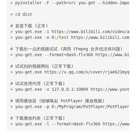
>
 pyinstaller -F --path=src you-get --hidden-import
>
cd
 dist
#
 直接下载 (正常)
>
 you-get.exe -i https://www.bilibili.com/video/av5
>
 you-get.exe -o D:/
test
 https://www.bilibili.com/v
#
 下载长一点的视频试试 (调用 FFmpeg 合并也没有问题)
>
 you-get.exe --format=dash-flv360 https://www.bili
#
 试试别的视频网站 (正常下载)
>
 you-get.exe https://v.qq.com/x/cover/rjae621myqca
#
 试试使用代理 (正常下载)
>
 you-get.exe -x 127.0.0.1:10809 https://www.youtub
#
 调用播放器 (能够唤起 PotPlayer 播放视频)
>
 you-get.exe -p D:/MyProgram/PotPlayer/PotPlayerMi
#
 下载播放列表 (正常下载)
>
 you-get.exe -l --format=dash-flv360 https://www.b