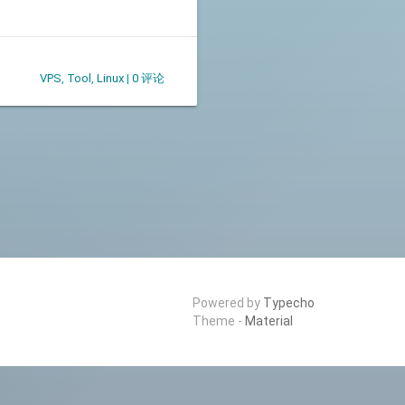
VPS
,
Tool
,
Linux
|
0 评论
Powered by
Typecho
Theme -
Material